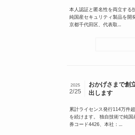
本人認証と匿名性を両立する技術「
純国産セキュリティ製品を開発・
京都千代田区、代表取...
おかげさまで創立
2025
2/25
出します
累計ライセンス発行114万件
を続けます。 独自技術で純国産
券コード4426、本社：...