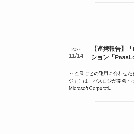
【連携報告】「Mic
2024
11/14
ション「PassL
～ 企業ごとの運用に合わせた多要
ジ」）は、パスロジが開発・提
Microsoft Corporati...