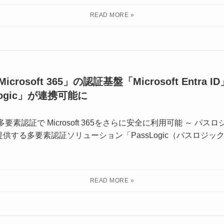
rosoft 365」の認証基盤「Microsoft Entr
ogic」が連携可能に
素認証で Microsoft 365をさらに安全に利用可能 ～ パ
供する多要素認証ソリューション「PassLogic（パスロジ