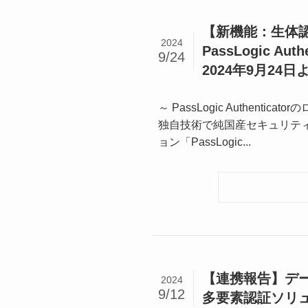
【新機能：生体
2024
PassLogic Au
9/24
2024年9月24
～ PassLogic Authe
独自技術で純国産セキュリテ
ョン「PassLogic...
【連携報告】データ
2024
9/12
多要素認証ソリュ