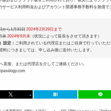
ウド版のサービス利用料金およびアカウント開通事務手数料を無償
0日から1月31日
2024年2月29日まで
6月末
2024年9月末
（状況によって延長をさせて頂きます）
版）設定：
ご利用されている代理店またはご自身で行っていただ
資料につきましては、申し込み後に送付いたします。
へ直接、または代理店を介してご連絡ください。
sslogy.com
ce 365）に多要素認証（MFA）を設定し
SSL-VPNソリューション「NetSca